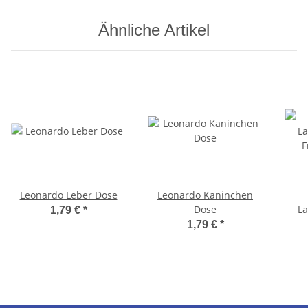
Ähnliche Artikel
Leonardo Leber Dose
Leonardo Kaninchen
Dose
L
1,79 €
*
F
1,79 €
*