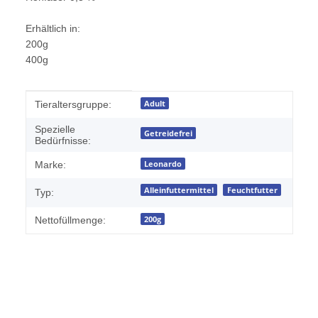
Erhältlich in:
200g
400g
Produkteigenschaft
Wert
Adult
Tieraltersgruppe:
Spezielle
Getreidefrei
Bedürfnisse:
Leonardo
Marke:
Alleinfuttermittel
Feuchtfutter
Typ:
200g
Nettofüllmenge: