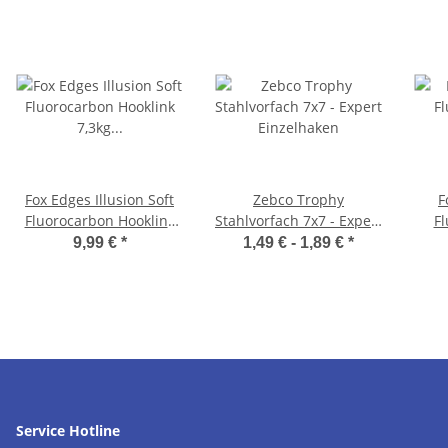
Fox Edges Illusion Soft
Zebco Trophy
F
Fluorocarbon Hooklink
Stahlvorfach 7x7 - Expert
Fl
7,3kg 0.35mm 30m
Einzelhaken
9,99 €
*
1,49 € -
1,89 €
*
Service Hotline