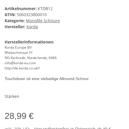
Artikelnummer:
KTDB12
GTIN:
5060323800010
Kategorie:
Monofile Schnüre
Hersteller:
Korda
Herstellerinformationen:
Korda Europe BV
Wiebachstraat 31
NG Kerkrade, Niederlande, 6466
info@korda-eu.com
http://de.korda.co.uk//
Touchdown ist eine vielseitige Allround-Schnur.
Stärken
28,99 €
inkl. 20% USt. ,
Versandkostenfrei in Österreich ab 49 €