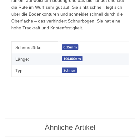
fühlen, auf welchem Bodengrund das Blei landet und lädt
die Rute im Wurf sehr gut auf. Sie sinkt schnell, legt sich
über die Bodenkonturen und schneidet schnell durch die
Oberfläche – das verhindert Schnurbögen. Sie hat eine
hohe Tragkraft und Knotenfestigkeit.
Produkteigenschaft
Wert
0.35mm
Schnurstärke:
100.000cm
Länge:
Schnur
Typ:
Ähnliche Artikel