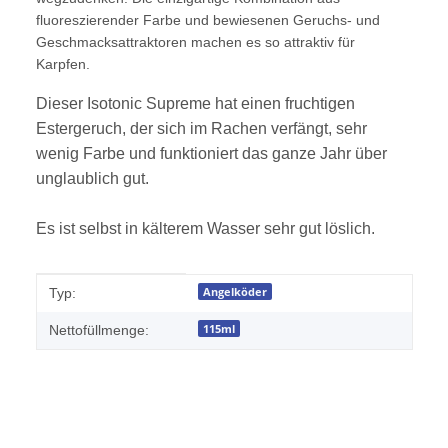
fluoreszierender Farbe und bewiesenen Geruchs- und
Geschmacksattraktoren machen es so attraktiv für
Karpfen.
Dieser Isotonic Supreme hat einen fruchtigen
Estergeruch, der sich im Rachen verfängt, sehr
wenig Farbe und funktioniert das ganze Jahr über
unglaublich gut.
Es ist selbst in kälterem Wasser sehr gut löslich.
Produkteigenschaft
Wert
Angelköder
Typ:
115ml
Nettofüllmenge: