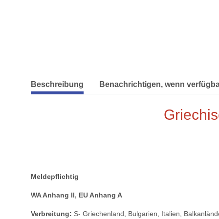
weitere Registerkarten anzeigen
Beschreibung
Benachrichtigen, wenn verfügba
Griechi
Meldepflichtig
WA Anhang II, EU Anhang A
Verbreitung:
S- Griechenland, Bulgarien, Italien, Balkanländ