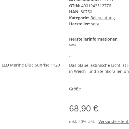
GTIN:
4001942312776
HAN:
80750
Kategorie:
Beleuchtung
Hersteller:
sera
Herstellerinformationen:
sera
, ,
Das blaue, aktinische Licht is
in Weich- und Steinkorallen u
Größe
68,90 €
inkl. 20% USt. ,
Versandkostenfr