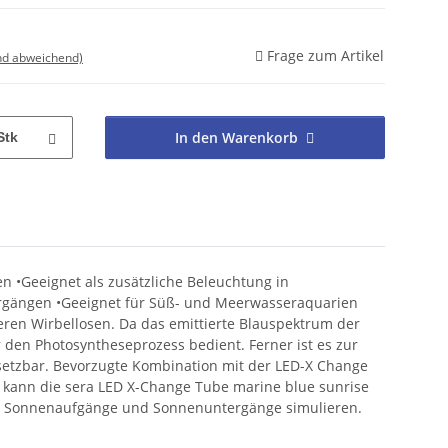
Frage zum Artikel
nd abweichend)
In den Warenkorb
Stk
n •Geeignet als zusätzliche Beleuchtung in
ergängen •Geeignet für Süß- und Meerwasseraquarien
deren Wirbellosen. Da das emittierte Blauspektrum der
 den Photosyntheseprozess bedient. Ferner ist es zur
setzbar. Bevorzugte Kombination mit der LED-X Change
r kann die sera LED X-Change Tube marine blue sunrise
eiten Sonnenaufgänge und Sonnenuntergänge simulieren.