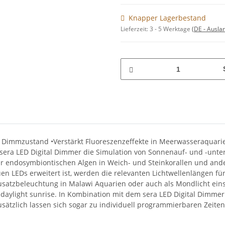
Knapper Lagerbestand
Lieferzeit:
3 - 5 Werktage
(DE - Ausla
vom Dimmzustand •Verstärkt Fluoreszenzeffekte in Meerwasseraquarie
 sera LED Digital Dimmer die Simulation von Sonnenauf- und -unt
g der endosymbiontischen Algen in Weich- und Steinkorallen und an
 LEDs erweitert ist, werden die relevanten Lichtwellenlängen für
usatzbeleuchtung in Malawi Aquarien oder auch als Mondlicht ein
 daylight sunrise. In Kombination mit dem sera LED Digital Dimme
. Zusätzlich lassen sich sogar zu individuell programmierbaren Z