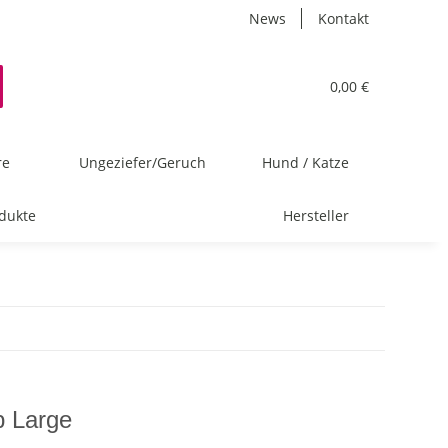
News
Kontakt
0,00 €
re
Ungeziefer/Geruch
Hund / Katze
dukte
Hersteller
p Large