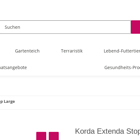
Gartenteich
Terraristik
Lebend-Futtertie
atsangebote
Gesundheits-Pro
p Large
Korda Extenda Sto