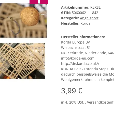
Artikelnummer:
KEXSL
GTIN:
5060062111842
Kategorie:
Angelsport
Hersteller:
Korda
Herstellerinformationen:
Korda Europe BV
Wiebachstraat 31
NG Kerkrade, Niederlande, 64
info@korda-eu.com
http://de.korda.co.uk//
KORDA Bait - Extenda Stops Di
dadurch beispielsweise die Mö
Wohlgemerkt ohne ein komplet
3,99 €
inkl. 20% USt. ,
Versandkostenfr