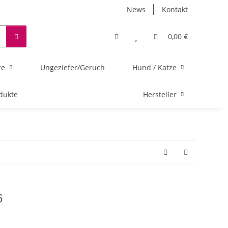
News
Kontakt
0,00 €
re
Ungeziefer/Geruch
Hund / Katze
dukte
Hersteller
6