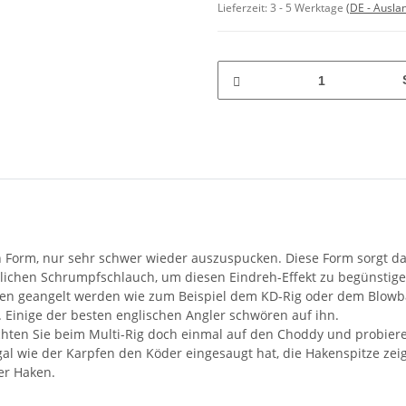
Lieferzeit:
3 - 5 Werktage
(DE - Ausla
n Form, nur sehr schwer wieder auszuspucken. Diese Form sorgt d
tzlichen Schrumpfschlauch, um diesen Eindreh-Effekt zu begünstige
en geangelt werden wie zum Beispiel dem KD-Rig oder dem Blowbac
. Einige der besten englischen Angler schwören auf ihn.
zichten Sie beim Multi-Rig doch einmal auf den Choddy und probier
 egal wie der Karpfen den Köder eingesaugt hat, die Hakenspitze ze
rer Haken.