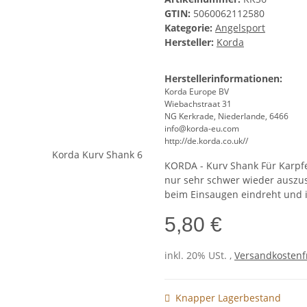
GTIN:
5060062112580
Kategorie:
Angelsport
Hersteller:
Korda
Herstellerinformationen:
Korda Europe BV
Wiebachstraat 31
NG Kerkrade, Niederlande, 6466
info@korda-eu.com
http://de.korda.co.uk//
KORDA - Kurv Shank Für Karpfe
nur sehr schwer wieder auszus
beim Einsaugen eindreht und i
5,80 €
inkl. 20% USt. ,
Versandkostenfr
Knapper Lagerbestand