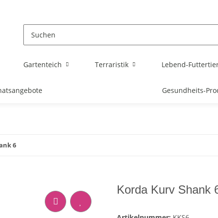
Gartenteich
Terraristik
Lebend-Futtertie
atsangebote
Gesundheits-Pro
ank 6
Korda Kurv Shank 
Artikelnummer:
KKS6