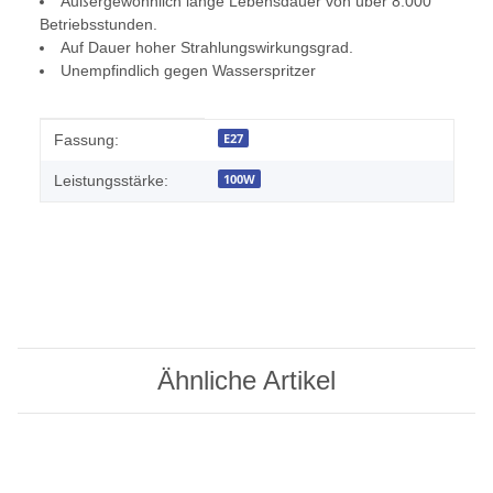
Außergewöhnlich lange Lebensdauer von über 8.000
Betriebsstunden.
Auf Dauer hoher Strahlungswirkungsgrad.
Unempfindlich gegen Wasserspritzer
Produkteigenschaft
Wert
E27
Fassung:
100W
Leistungsstärke:
Ähnliche Artikel