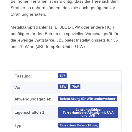
Bei hohen Terrarien ist es wichtig, dass die Tiere sich dem
Strahler so nähern können, dass sie auch genügend UV-
Strahlung erhalten.
Metalldampfstrahler (z. B. JBL L-U-W oder andere HQI)
benötigen für den Betrieb ein spezielles Vorschaltgerät für
die jeweilige Wattstärke. JBL bietet Installationssets für 35
und 70 W an (JBL TempSet Unit L-U-W)
Produkteigenschaft
Wert
E27
Fassung:
35W
70W
Watt:
Beleuchtung für Wüstenbewohner
Anwendungsgebiet:
Leistungsfähige
Eigenschaften 1:
Terrariumbeleuchtung mit UVA
und UVB
Terrarium Beleuchtung
Typ: