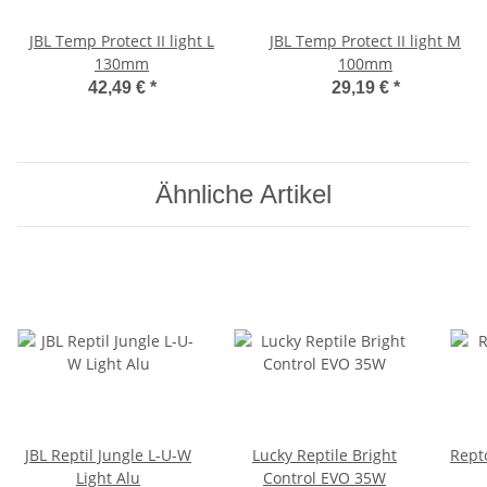
JBL Temp Protect II light L
JBL Temp Protect II light M
130mm
100mm
42,49 €
*
29,19 €
*
Ähnliche Artikel
JBL Reptil Jungle L-U-W
Lucky Reptile Bright
Rept
Light Alu
Control EVO 35W