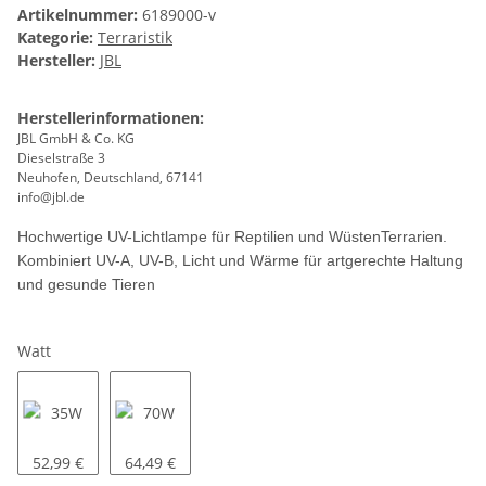
Artikelnummer:
6189000-v
Kategorie:
Terraristik
Hersteller:
JBL
Herstellerinformationen:
JBL GmbH & Co. KG
Dieselstraße 3
Neuhofen, Deutschland, 67141
info@jbl.de
Hochwertige UV-Lichtlampe für Reptilien und WüstenTerrarien.
Kombiniert UV-A, UV-B, Licht und Wärme für artgerechte Haltung
und gesunde Tieren
Watt
35W
70W
52,99 €
64,49 €