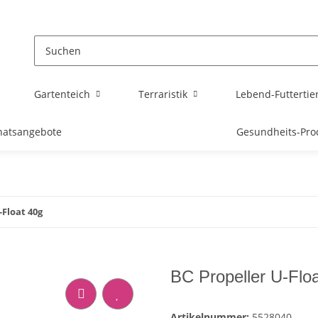
Gartenteich
Terraristik
Lebend-Futtertie
atsangebote
Gesundheits-Pro
-Float 40g
BC Propeller U-Flo
Artikelnummer:
5528040