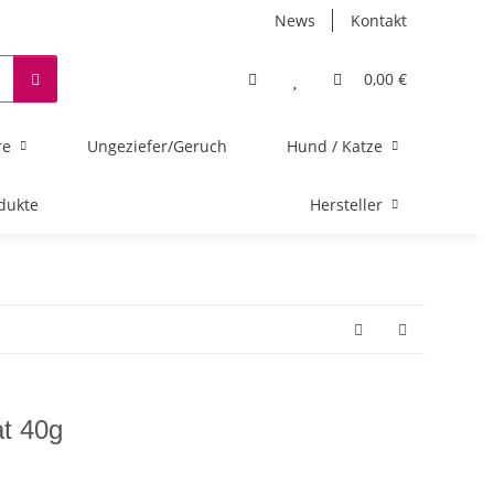
News
Kontakt
0,00 €
re
Ungeziefer/Geruch
Hund / Katze
dukte
Hersteller
at 40g