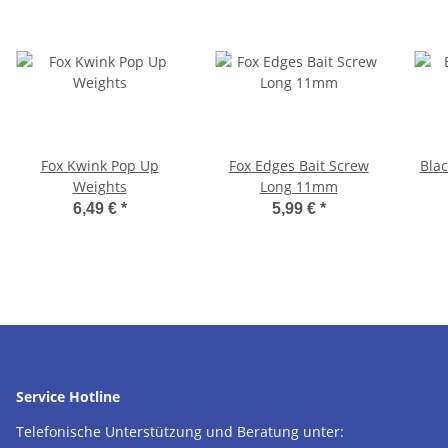
Fox Kwink Pop Up
Fox Edges Bait Screw
Blac
Weights
Long 11mm
6,49 €
*
5,99 €
*
Service Hotline
Telefonische Unterstützung und Beratung unter: