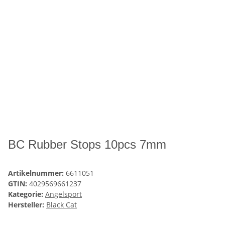
BC Rubber Stops 10pcs 7mm
Artikelnummer:
6611051
GTIN:
4029569661237
Kategorie:
Angelsport
Hersteller:
Black Cat