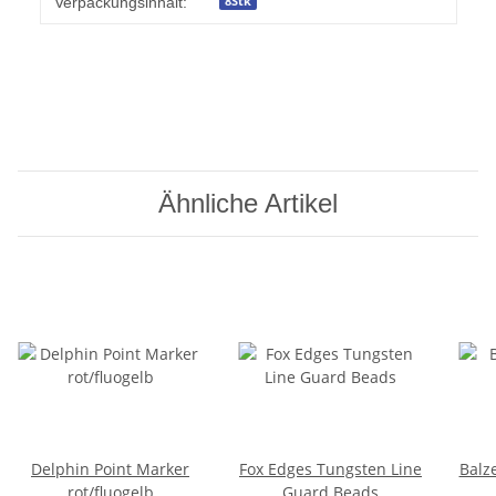
8Stk
Verpackungsinhalt:
Ähnliche Artikel
Delphin Point Marker
Fox Edges Tungsten Line
Balze
rot/fluogelb
Guard Beads