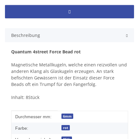
Beschreibung
Quantum 4street Force Bead rot
Magnetische Metallkugeln, welche einen reizvollen und
anderen Klang als Glaskugeln erzeugen. An stark
befischten Gewässern ist der Einsatz dieser Force
Beads oft ein Trumpf für den Fangerfolg.
Inhalt: 8Stück
Produkteigenschaft
Wert
6mm
Durchmesser mm:
rot
Farbe: