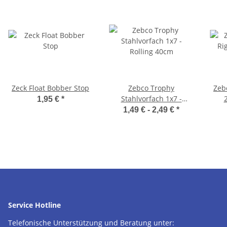
Zeck Float Bobber Stop
Zebco Trophy
Zeb
Stahlvorfach 1x7 -
1,95 €
*
Rolling 40cm
1,49 € -
2,49 €
*
Service Hotline
Telefonische Unterstützung und Beratung unter: