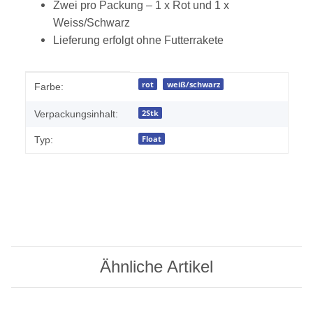
Zwei pro Packung – 1 x Rot und 1 x
Weiss/Schwarz
Lieferung erfolgt ohne Futterrakete
Produkteigenschaft
Wert
rot
weiß/schwarz
Farbe:
2Stk
Verpackungsinhalt:
Float
Typ:
Ähnliche Artikel