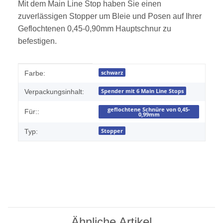
Mit dem Main Line Stop haben Sie einen
zuverlässigen Stopper um Bleie und Posen auf Ihrer
Geflochtenen 0,45-0,90mm Hauptschnur zu
befestigen.
Produkteigenschaft
Wert
schwarz
Farbe:
Spender mit 6 Main Line Stops
Verpackungsinhalt:
geflochtene Schnüre von 0,45-
Für::
0,99mm
Stopper
Typ:
Ähnliche Artikel