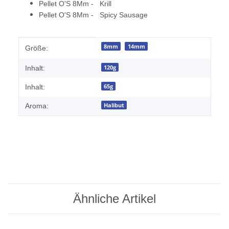
Pellet O'S 8Mm - Krill
Pellet O'S 8Mm - Spicy Sausage
Produkteigenschaft
Wert
8mm
14mm
Größe:
120g
Inhalt:
65g
Inhalt:
Halibut
Aroma:
Ähnliche Artikel