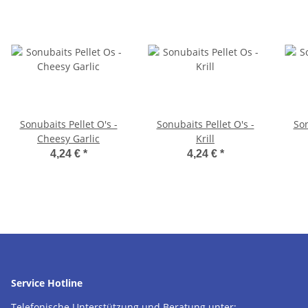
Sonubaits Pellet O's -
Sonubaits Pellet O's -
Son
Cheesy Garlic
Krill
4,24 €
*
4,24 €
*
Service Hotline
Telefonische Unterstützung und Beratung unter: