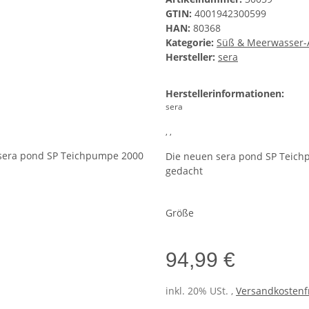
GTIN:
4001942300599
HAN:
80368
Kategorie:
Süß & Meerwasser-A
Hersteller:
sera
Herstellerinformationen:
sera
, ,
Die neuen sera pond SP Teich
gedacht
Größe
94,99 €
inkl. 20% USt. ,
Versandkostenfr