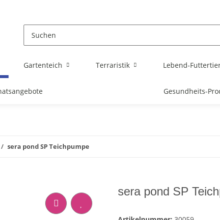
Gartenteich
Terraristik
Lebend-Futtertie
atsangebote
Gesundheits-Pro
sera pond SP Teichpumpe
sera pond SP Teic
Artikelnummer:
30059