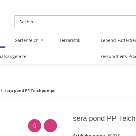
Gartenteich
Terraristik
Lebend-Futtertie
atsangebote
Gesundheits-Pro
sera pond PP Teichpumpe
sera pond PP Teic
Artikelnummer:
30078