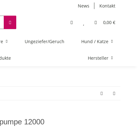
News
Kontakt
0,00 €
re
Ungeziefer/Geruch
Hund / Katze
dukte
Hersteller
hpumpe 12000