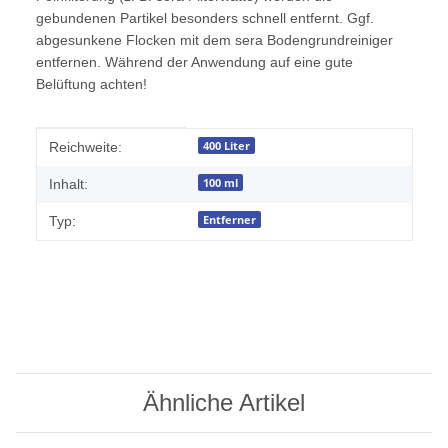
gebundenen Partikel besonders schnell entfernt. Ggf.
abgesunkene Flocken mit dem sera Bodengrundreiniger
entfernen. Während der Anwendung auf eine gute
Belüftung achten!
Produkteigenschaft
Wert
400 Liter
Reichweite:
100 ml
Inhalt:
Entferner
Typ:
Ähnliche Artikel