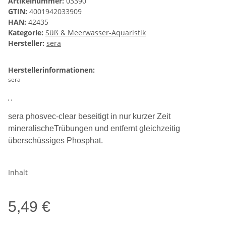
Artikelnummer:
03390
GTIN:
4001942033909
HAN:
42435
Kategorie:
Süß & Meerwasser-Aquaristik
Hersteller:
sera
Herstellerinformationen:
sera
, ,
sera phosvec-clear beseitigt in nur kurzer Zeit
mineralischeTrübungen und entfernt gleichzeitig
überschüssiges Phosphat.
Inhalt
5,49 €