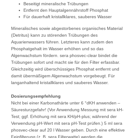
Beseitigt mineralische Trübungen
Entfernt den Hauptalgennährstoff Phosphat
Für dauerhaft kristallklares, sauberes Wasser
Mineralisches sowie abgestorbenes organisches Material
(Detritus) kann zu störenden Trübungen des
Aquarienwassers führen. Letzteres kann zudem den
Phosphatgehalt im Wasser erhöhen und so das
Algenwachstum fördern. sera phosvec-clear bindet die
Trübungen sofort und macht sie für den Filter erfassbar.
Gleichzeitig wird überschüssiges Phosphat entfernt und
damit übermäßigem Algenwachstum vorgebeugt. Für
langanhaltend kristallklares und sauberes Wasser.
Dosierungsempfehlung
Nicht bei einer Karbonathärte unter 6 °dKH anwenden –
Säuresturzgefahr! (Vor Anwendung Messung mit sera kH-
Test; ggf. Erhöhung mit sera KH/pH-plus; während der
Verwendung pH-Wert mit sera pH-Test prüfen.) 5 ml sera
phosvec-clear auf 20 l Wasser geben. Durch eine effektive
Feinfilterung (z. B. sera Filterwatte) werden die