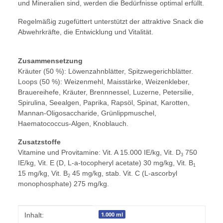
und Mineralien sind, werden die Bedürfnisse optimal erfüllt.
Regelmäßig zugefüttert unterstützt der attraktive Snack die
Abwehrkräfte, die Entwicklung und Vitalität.
Zusammensetzung
Kräuter (50 %):
Löwenzahnblätter, Spitzwegerichblätter.
Loops (50 %):
Weizen­mehl, Maisstärke, Weizenkleber,
Brauerei­hefe, Kräuter, Brenn­nessel, Luzerne, Petersilie,
Spirulina, Seealgen, Paprika, Rapsöl, Spinat, Karotten,
Mannan-Oligo­saccharide, Grün­lipp­muschel,
Haematococcus-Algen, Knoblauch.
Zusatzstoffe
Vitamine und Provitamine:
Vit. A 15.000 IE/kg, Vit. D
750
3
IE/kg, Vit. E (D, L-
a
-tocopheryl acetate) 30 mg/kg, Vit. B
1
15 mg/kg, Vit. B
45 mg/kg, stab. Vit. C (L-ascorbyl
2
monophosphate) 275 mg/kg.
Produkteigenschaft
Wert
1.000 ml
Inhalt: