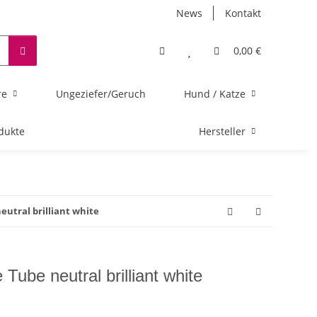
News
Kontakt
0,00 €
re
Ungeziefer/Geruch
Hund / Katze
dukte
Hersteller
eutral brilliant white
ube neutral brilliant white