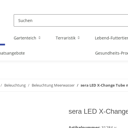
Gartenteich
Terraristik
Lebend-Futtertie
atsangebote
Gesundheits-Pro
Beleuchtung
Beleuchtung Meerwasser
sera LED X-Change Tube n
sera LED X-Change T
Artikelnummer:
31284-v