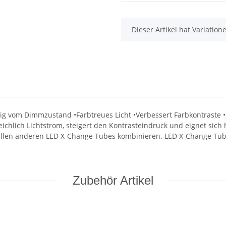
x
Dieser Artikel hat Variatio
ängig vom Dimmzustand •Farbtreues Licht •Verbessert Farbkontrast
n reichlich Lichtstrom, steigert den Kontrasteindruck und eignet s
t allen anderen LED X-Change Tubes kombinieren. LED X-Change Tube
Zubehör Artikel