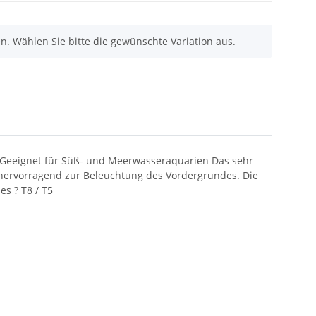
nen. Wählen Sie bitte die gewünschte Variation aus.
e •Geeignet für Süß- und Meerwasseraquarien Das sehr
ich hervorragend zur Beleuchtung des Vordergrundes. Die
s ? T8 / T5