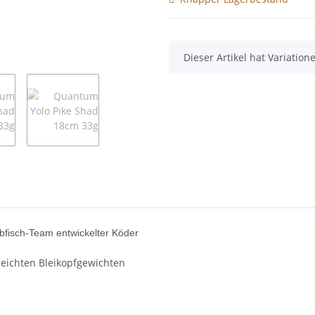
x
Dieser Artikel hat Variatio
fisch-Team entwickelter Köder
leichten Bleikopfgewichten