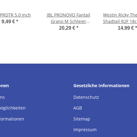
PRDTR 5.0 Inch
JBL PRONOVO Fantail
Westin Ricky Th
Grano M Schleier
Shadtail R2F 18
9,49 €
*
1000ml
Sinking
20,29 €
*
14,99 €
*
onen
Gesetzliche Informationen
uns
Datenschutz
öglichkeiten
AGB
formationen
Sitemap
Impressum