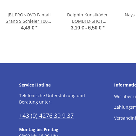
JBL PRONOVO Fantail
Delphin Kunstköder
Nays 
Grano S Schleier 100ml
BOMB! D-SHOT
Click
5Stk.10.5cm
4,49 €
*
3,10 € -
6,50 €
*
Service Hotline
Informati
Telefonische Unterstützung und
Wir über 
Beratung unter:
Zahlungsm
+43 (0) 4276 39 9 37
Versandin
Montag bis Freitag
08:00 bis 18:00 Uhr