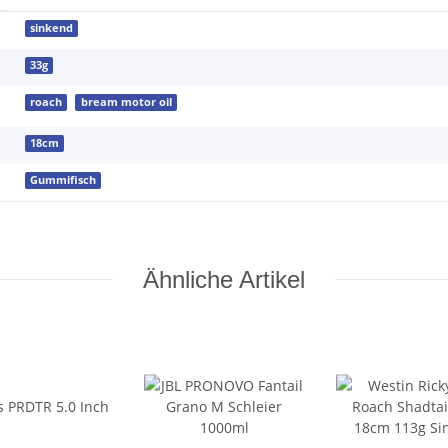
sinkend
33g
roach
bream motor oil
18cm
Gummifisch
Ähnliche Artikel