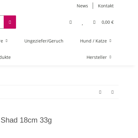
News
Kontakt
0,00 €
re
Ungeziefer/Geruch
Hund / Katze
dukte
Hersteller
 Shad 18cm 33g