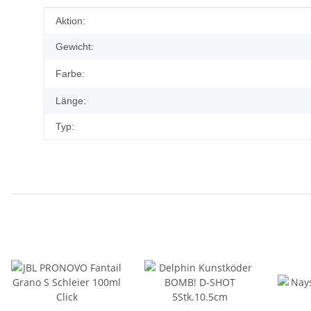
Produkteigenschaft
Wert
Aktion:
Gewicht:
Farbe:
Länge:
Typ: