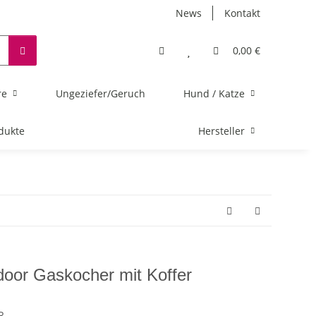
News
Kontakt
0,00 €
re
Ungeziefer/Geruch
Hund / Katze
dukte
Hersteller
oor Gaskocher mit Koffer
R