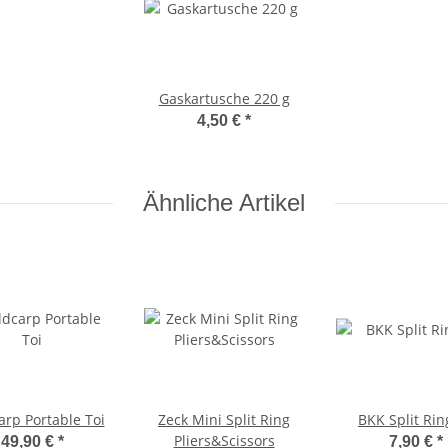
Gaskartusche 220 g
4,50 €
*
Ähnliche Artikel
arp Portable Toi
Zeck Mini Split Ring
BKK Split Rin
Pliers&Scissors
49,90 €
*
7,90 €
*