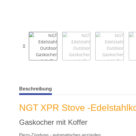
weitere Registerkarten anzeigen
Beschreibung
NGT XPR Stove -Edelstahlk
Gaskocher mit Koffer
Piezo-Zündung - automatisches anzünden