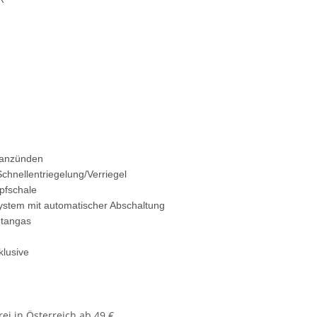
 anzünden
chnellentriegelung/Verriegel
pfschale
ystem mit automatischer Abschaltung
utangas
klusive
ei in Österreich ab 49 €