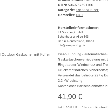
GTIN:
5060737391166
Kategorie:
Kocher/Heizer
Hersteller:
NGT
Herstellerinformationen:
EA Sporting GmbH
Schönhauser Allee 163
Berlin, Deutschland, 10453
info@ea-sporting.de
Piezo-Zündung - automatisches
Gaskartuschenverriegelung mit S
Eingebauter Windschutz und Tro
Druckempfindliches Sicherheitss
Verwendet das beliebte 227 g B
2,2 kW Leistung
Kostenloser Hartschalenkoffer in
41,90 €
inkl. 20% USt. ,
Versandkostenfr