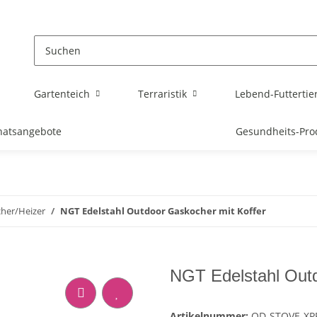
Gartenteich
Terraristik
Lebend-Futtertie
atsangebote
Gesundheits-Pro
her/Heizer
NGT Edelstahl Outdoor Gaskocher mit Koffer
NGT Edelstahl Outd
Artikelnummer:
OD-STOVE-XP