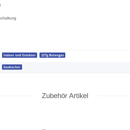
l
schaltung
Indoor und Outdoor
227g Butangas
Gaskocher
Zubehör Artikel