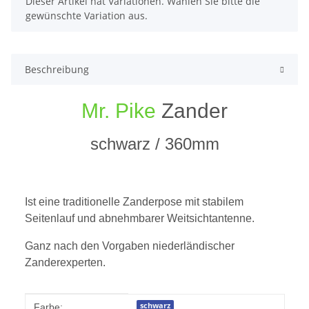
x
Dieser Artikel hat Variationen. Wählen Sie bitte die
gewünschte Variation aus.
Beschreibung
Mr. Pike
Zander
schwarz / 360mm
Ist eine traditionelle Zanderpose mit stabilem
Seitenlauf und abnehmbarer Weitsichtantenne.
Ganz nach den Vorgaben niederländischer
Zanderexperten.
Produkteigenschaft
Wert
schwarz
Farbe: