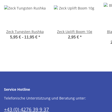
Zeck Tungsten Rushka
Zeck Uplift Boom 10g
Bl
5,95 € -
11,95 €
*
2,95 €
*
Service Hotline
Telefonische Unterstützung und Beratung unter:
+43 (0) 4276 39 9 37