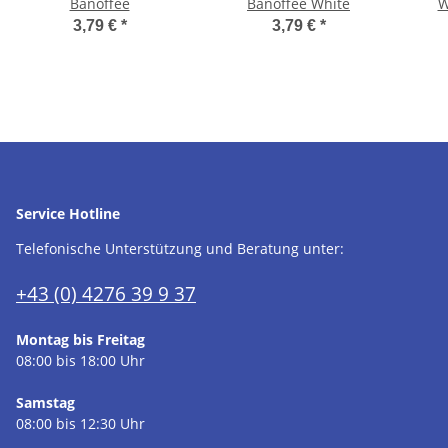
Banoffee
Banoffee White
W
3,79 €
*
3,79 €
*
Service Hotline
Telefonische Unterstützung und Beratung unter:
+43 (0) 4276 39 9 37
Montag bis Freitag
08:00 bis 18:00 Uhr
Samstag
08:00 bis 12:30 Uhr