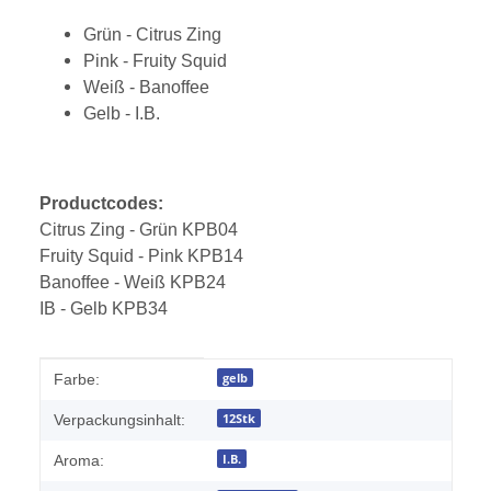
Grün - Citrus Zing
Pink - Fruity Squid
Weiß - Banoffee
Gelb - I.B.
Productcodes:
Citrus Zing - Grün KPB04
Fruity Squid - Pink KPB14
Banoffee - Weiß KPB24
IB - Gelb KPB34
Produkteigenschaft
Wert
gelb
Farbe:
12Stk
Verpackungsinhalt:
I.B.
Aroma: