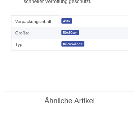
schneller Verrottung geschützt.
Produkteigenschaft
Wert
4Stk
Verpackungsinhalt:
50x50cm
Größe:
Rückwände
Typ:
Ähnliche Artikel