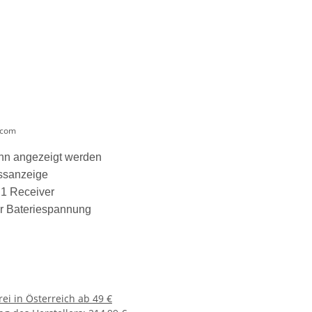
.com
ann angezeigt werden
issanzeige
 1 Receiver
er Bateriespannung
ei in Österreich ab 49 €