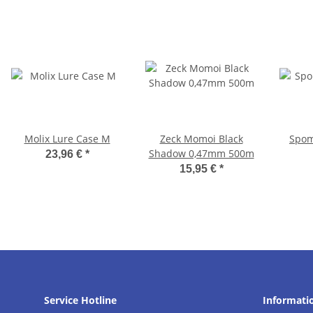
Molix Lure Case M
Zeck Momoi Black
Spom
Shadow 0,47mm 500m
23,96 €
*
15,95 €
*
Service Hotline
Informati