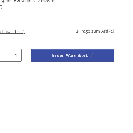
g des Herstellers
:
214,99 €
€
)
Frage zum Artikel
nd abweichend)
In den Warenkorb