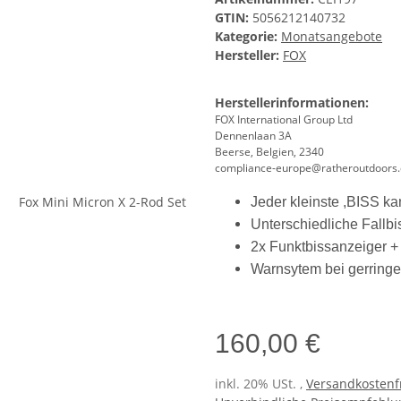
GTIN:
5056212140732
Kategorie:
Monatsangebote
Hersteller:
FOX
Herstellerinformationen:
FOX International Group Ltd
Dennenlaan 3A
Beerse, Belgien, 2340
compliance-europe@ratheroutdoors
Jeder kleinste ,BISS k
Unterschiedliche Fallb
2x Funktbissanzeiger +
Warnsytem bei gerring
160,00 €
inkl. 20% USt. ,
Versandkostenfr