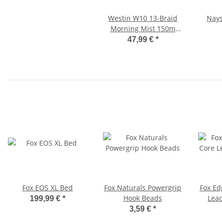
Westin W10 13-Braid
Nays
Morning Mist 150m
0,148mm 8,7kg
47,99 €
*
Fox EOS XL Bed
Fox Naturals Powergrip
Fox Ed
Hook Beads
Lead
199,99 €
*
3,59 €
*