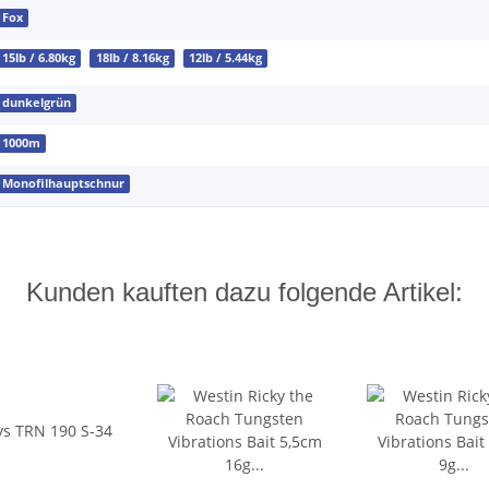
Fox
15lb / 6.80kg
18lb / 8.16kg
12lb / 5.44kg
dunkelgrün
1000m
Monofilhauptschnur
Kunden kauften dazu folgende Artikel: