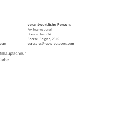
verantwortliche Person:
Fox International
Drennenlaan 3A
Beerse, Belgien, 2340
.com
eurosales@ratheroutdoors.com
filhauptschnur
Farbe