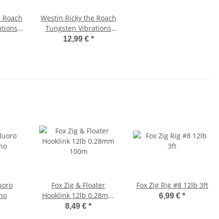
e Roach
Westin Ricky the Roach
tions
Tungsten Vibrations
 Real
Bait 4,5cm 9g Glimmer
12,99 €
*
Perch
uoro
Fox Zig & Floater
Fox Zig Rig #8 12lb 3ft
no
Hooklink 12lb 0.28mm
6,99 €
*
100m
8,49 €
*