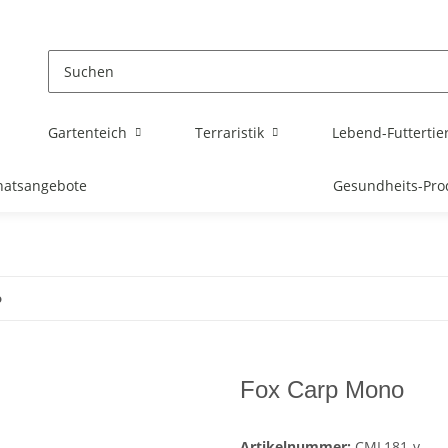
Gartenteich
Terraristik
Lebend-Futtertie
atsangebote
Gesundheits-Pro
o
Fox Carp Mono
Artikelnummer:
CML181-v