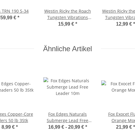
 TRN 190 S-34
Westin Ricky the Roach
Westin Ricky th
Tungsten Vibrations
Tungsten Vibra
59,99 €
*
Bait 5,5cm 16g Real
Bait 4,5cm 9g
15,99 €
*
12,99 €
*
Roach
Rudd
Ähnliche Artikel
ges Copper-Core
Fox Edges Naturals
Fox Exocet Fl
ers 50 lb 3Stk
Submerge Lead Free
Orange Mo
Leader 10m
8,99 €
*
16,99 € -
20,99 €
*
21,99 €
*