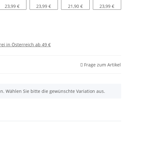
Blau
Schwarz
Violett
Weiß
23,99 €
23,99 €
21,90 €
23,99 €
ei in Österreich ab 49 €
Frage zum Artikel
nen. Wählen Sie bitte die gewünschte Variation aus.