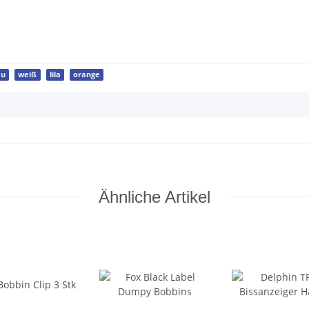
au
weiß
lila
orange
Ähnliche Artikel