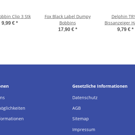
obbin Clip 3 Stk
Fox Black Label Dumpy
Delphin TR
Bobbins
Bissanzeiger 
9,99 €
*
17,90 €
*
9,79 €
*
onen
Gesetzliche Informationen
uns
Datenschutz
öglichkeiten
AGB
formationen
Sitemap
Impressum