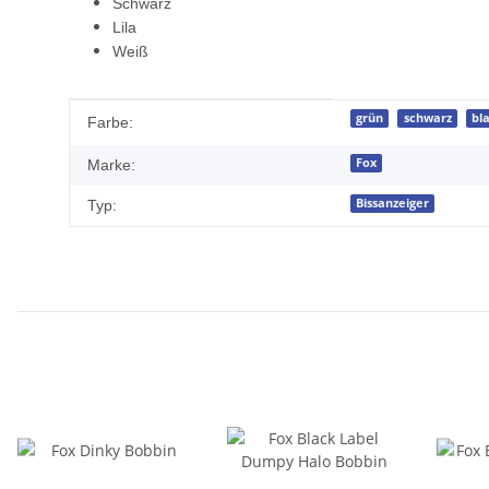
Schwarz
Lila
Weiß
Produkteigenschaft
Wert
grün
schwarz
bl
Farbe:
Fox
Marke:
Bissanzeiger
Typ: