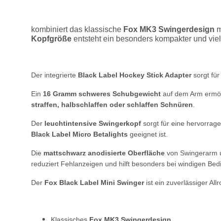
kombiniert das klassische
Fox MK3 Swingerdesign
m
Kopfgröße
entsteht ein besonders kompakter und viel
Der integrierte
Black Label Hockey Stick Adapter
sorgt für
Ein
16 Gramm schweres Schubgewicht
auf dem Arm ermögl
straffen, halbschlaffen oder schlaffen Schnüren
.
Der
leuchtintensive Swingerkopf
sorgt für eine hervorrage
Black Label Micro Betalights
geeignet ist.
Die
mattschwarz anodisierte Oberfläche
von Swingerarm un
reduziert Fehlanzeigen und hilft besonders bei windigen Be
Der
Fox Black Label Mini Swinger
ist ein zuverlässiger Al
Klassisches
Fox MK3 Swingerdesign