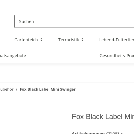
Gartenteich
Terraristik
Lebend-Futtertie
atsangebote
Gesundheits-Pro
 Zubehör
Fox Black Label Mini Swinger
Fox Black Label Mi
Artikelnummer:
CSI068-v