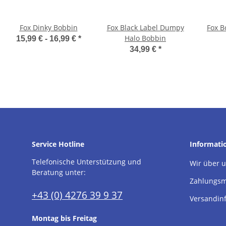
Fox Dinky Bobbin
Fox Black Label Dumpy
Fox B
Halo Bobbin
15,99 € -
16,99 €
*
34,99 €
*
Service Hotline
Informati
Telefonische Unterstützung und
Wir über 
Beratung unter:
Zahlungsm
+43 (0) 4276 39 9 37
Versandin
Montag bis Freitag