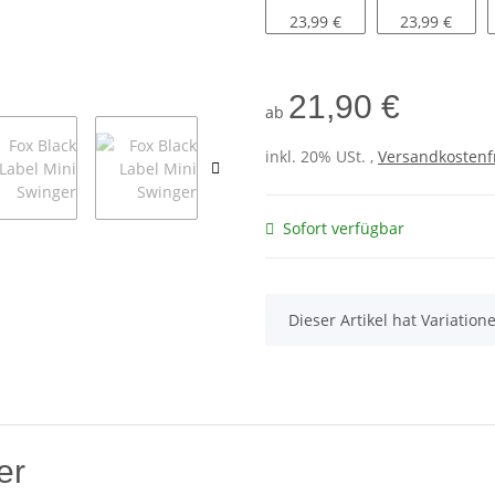
Orange
Grün
23,99 €
23,99 €
21,90 €
ab
inkl. 20% USt. ,
Versandkostenfr
Sofort verfügbar
x
Dieser Artikel hat Variatio
er