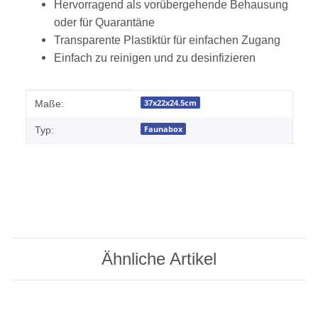
Hervorragend als vorübergehende Behausung
oder für Quarantäne
Transparente Plastiktür für einfachen Zugang
Einfach zu reinigen und zu desinfizieren
Produkteigenschaft
Wert
37x22x24.5cm
Maße:
Faunabox
Typ:
Ähnliche Artikel