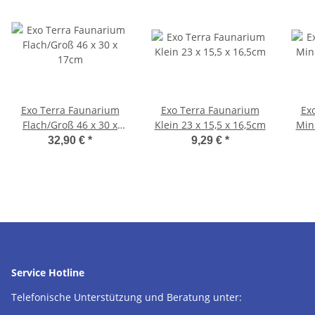
Exo Terra Faunarium
Exo Terra Faunarium
Ex
Flach/Groß 46 x 30 x
Klein 23 x 15,5 x 16,5cm
Mini
17cm
32,90 €
*
9,29 €
*
Service Hotline
Telefonische Unterstützung und Beratung unter: