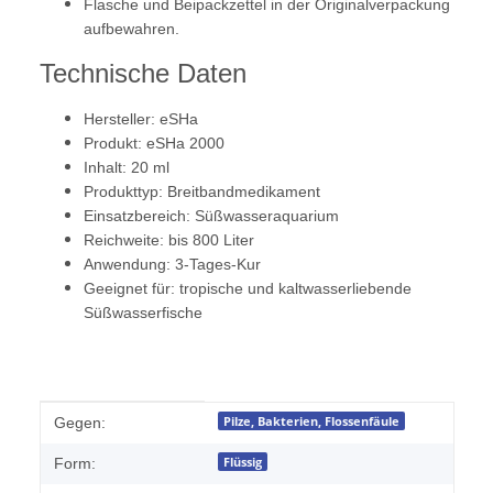
Flasche und Beipackzettel in der Originalverpackung
aufbewahren.
Technische Daten
Hersteller: eSHa
Produkt: eSHa 2000
Inhalt: 20 ml
Produkttyp: Breitbandmedikament
Einsatzbereich: Süßwasseraquarium
Reichweite: bis 800 Liter
Anwendung: 3-Tages-Kur
Geeignet für: tropische und kaltwasserliebende
Süßwasserfische
Produkteigenschaft
Wert
Pilze, Bakterien, Flossenfäule
Gegen:
Flüssig
Form: