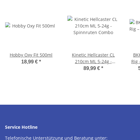
Hobby Oxy Fit 500ml
Kinetic Hellcaster CL
BKK
210cm ML 5-24g -
Rig 
18,99 €
*
Spinnruten Combo
89,99 €
*
Service Hotline
Telefonische Unterstützung und Beratung unter: