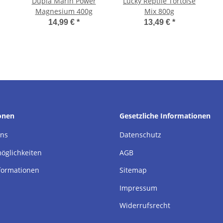
Dupla Marin Power
Lucky Reptile Tortoise
Magnesium 400g
Mix 800g
14,99 €
*
13,49 €
*
onen
Gesetzliche Informationen
uns
Datenschutz
öglichkeiten
AGB
formationen
Sitemap
Impressum
Widerrufsrecht