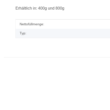
Erhältlich in: 400g und 800g
Produkteigenschaft
Wert
Nettofüllmenge:
Typ: