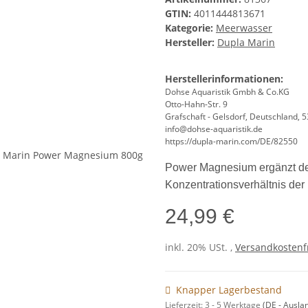
GTIN:
4011444813671
Kategorie:
Meerwasser
Hersteller:
Dupla Marin
Herstellerinformationen:
Dohse Aquaristik Gmbh & Co.KG
Otto-Hahn-Str. 9
Grafschaft - Gelsdorf, Deutschland, 
info@dohse-aquaristik.de
https://dupla-marin.com/DE/82550
Power Magnesium ergänzt den
Konzentrationsverhältnis der
24,99 €
inkl. 20% USt. ,
Versandkostenfr
Knapper Lagerbestand
Lieferzeit:
3 - 5 Werktage
(DE - Ausla