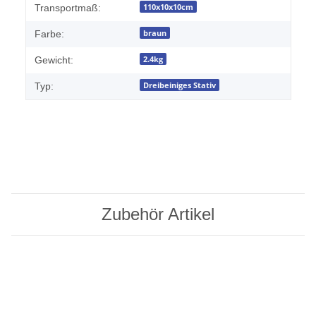
Produkteigenschaft
Wert
110x10x10cm
Transportmaß:
braun
Farbe:
2.4kg
Gewicht:
Dreibeiniges Stativ
Typ:
Zubehör Artikel