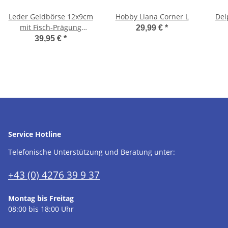
Leder Geldbörse 12x9cm
Hobby Liana Corner L
Del
mit Fisch-Prägung
29,99 €
*
"Vintage" antikbraun
39,95 €
*
Hecht
Service Hotline
Telefonische Unterstützung und Beratung unter:
+43 (0) 4276 39 9 37
Montag bis Freitag
08:00 bis 18:00 Uhr