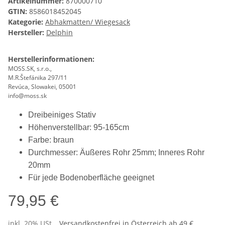
Artikelnummer:
870000710
GTIN:
8586018452045
Kategorie:
Abhakmatten/ Wiegesack
Hersteller:
Delphin
Herstellerinformationen:
MOSS.SK, s.r.o.,
M.R.Štefánika 297/11
Revúca, Slowakei, 05001
info@moss.sk
Dreibeiniges Stativ
Höhenverstellbar: 95-165cm
Farbe: braun
Durchmesser: Äußeres Rohr 25mm; Inneres Rohr
20mm
Für jede Bodenoberfläche geeignet
79,95 €
inkl. 20% USt. ,
Versandkostenfrei in Österreich ab 49 €