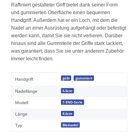
Raffiniert gestalteter Griff bietet dank seiner Form
und gummierten Oberfläche einen bequemen
Handgriff. Außerdem hat er ein Loch, mit dem die
Nadel an einer Ausrüstung aufgehängt oder befestigt
werden kann, damit Sie sie nicht verlieren. Darüber
hinaus sind alle Gummiteile der Griffe stark lackiert,
was garantiert, dass Sie sie unter anderem Zubehör
immer leicht finden.
Produkteigenschaft
Wert
gelb
gummiert
Handgriff:
5.5cm
Nadellänge:
T-END-Serie
Modell:
8.6cm
Länge:
Bleinadel
Typ: