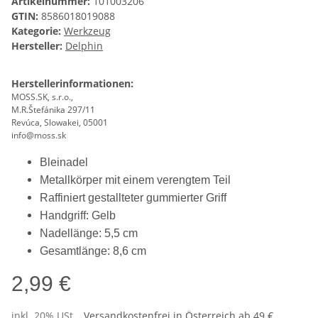
Artikelnummer:
101003206
GTIN:
8586018019088
Kategorie:
Werkzeug
Hersteller:
Delphin
Herstellerinformationen:
MOSS.SK, s.r.o.,
M.R.Štefánika 297/11
Revúca, Slowakei, 05001
info@moss.sk
Bleinadel
Metallkörper mit einem verengtem Teil
Raffiniert gestallteter gummierter Griff
Handgriff: Gelb
Nadellänge: 5,5 cm
Gesamtlänge: 8,6 cm
2,99 €
inkl. 20% USt. ,
Versandkostenfrei in Österreich ab 49 €