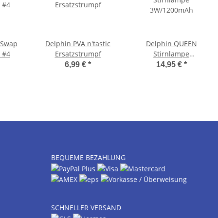
 Swap
Delphin PVA n'tastic
Delphin QUEEN
 #4
Ersatzstrumpf
Stirnlampe
3W/1200mAh
6,99 €
*
14,95 €
*
BEQUEME BEZAHLUNG
SCHNELLER VERSAND