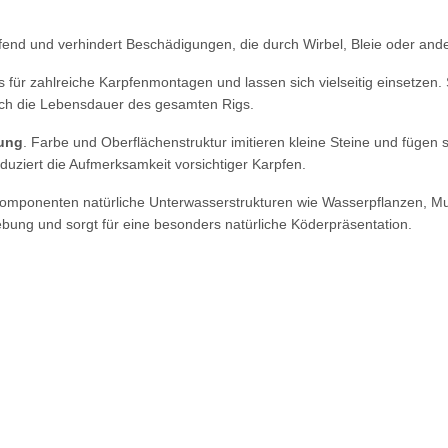
mpfend und verhindert Beschädigungen, die durch Wirbel, Bleie oder a
s für zahlreiche Karpfenmontagen und lassen sich vielseitig einsetze
ch die Lebensdauer des gesamten Rigs.
ung
. Farbe und Oberflächenstruktur imitieren kleine Steine und füge
uziert die Aufmerksamkeit vorsichtiger Karpfen.
Komponenten natürliche Unterwasserstrukturen wie Wasserpflanzen, Mus
ung und sorgt für eine besonders natürliche Köderpräsentation.