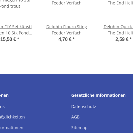
n FLY Set künstl
Delphin Flouro Sting
Delphin Quick
gen 10 Stk Pond
Feeder Vorfach
The End Heli
trout
15,50 €
*
4,70 €
*
2,59 €
*
onen
Gesetzliche Informationen
uns
Datenschutz
öglichkeiten
AGB
formationen
Sitemap