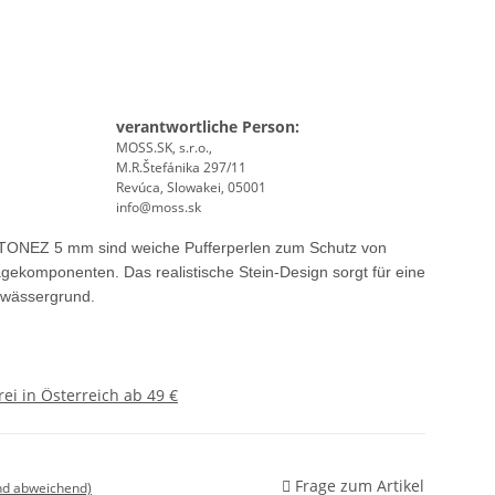
verantwortliche Person:
MOSS.SK, s.r.o.,
M.R.Štefánika 297/11
Revúca, Slowakei, 05001
info@moss.sk
TONEZ 5 mm sind weiche Pufferperlen zum Schutz von
ekomponenten. Das realistische Stein-Design sorgt für eine
ewässergrund.
ei in Österreich ab 49 €
Frage zum Artikel
nd abweichend)