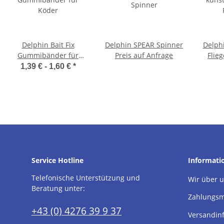
Delphin Bait Fix
Delphin SPEAR Spinner
Delphi
Gummibänder für
Preis auf Anfrage
Flie
Köder
1,39 € -
1,60 €
*
Service Hotline
Informati
Telefonische Unterstützung und
Wir über 
Beratung unter:
Zahlungsm
+43 (0) 4276 39 9 37
Versandin