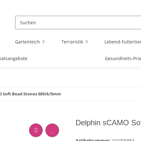
Gartenteich
Terraristik
Lebend-Futtertie
atsangebote
Gesundheits-Pro
 Soft Bead Stonez 60Stk/5mm
Delphin sCAMO So
Artikelnummer:
101005884