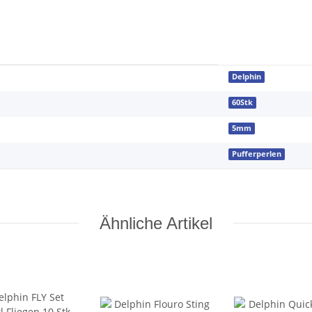
Delphin
60Stk
5mm
Pufferperlen
Ähnliche Artikel