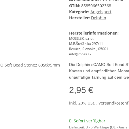
GTIN:
8585066502368
Kategorie:
Angelsport
Hersteller:
Delphin
Herstellerinformationen:
MOSS.SK, s.r.o.,
M.R.Štefánika 297/11
Revúca, Slowakei, 05001
info@moss.sk
Die Delphin sCAMO Soft Bead S
Knoten und empfindlichen Montag
unauffällige Tarnung auf dem G
2,95 €
inkl. 20% USt. ,
Versandkostenfr
Sofort verfügbar
Lieferzeit:
3 - 5 Werktage
(DE - Ausla