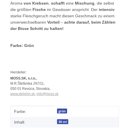
Aroma
von Krebsen
,
schafft
eine
Mischung
, die selbst
die größten
Fische
im Gewässer anspricht. Der
intensiv
starke Fleischgeruch macht diesen Geschmack zu einem
unverwechselbaren
Vorteil
–
achte
darauf
, beim Zählen
der Bisse
Schritt zu halten
!
Farbe: Grün
Hersteller:
MOSS.SK, s.r.o.,
M.R.Štefánika 297/11,
050 01 Revúca, Slovakia,
www.delphin.sk
,
info@moss.sk
Produkteigenschaft
Wert
grün
Farbe:
30 ml
Inhalt: