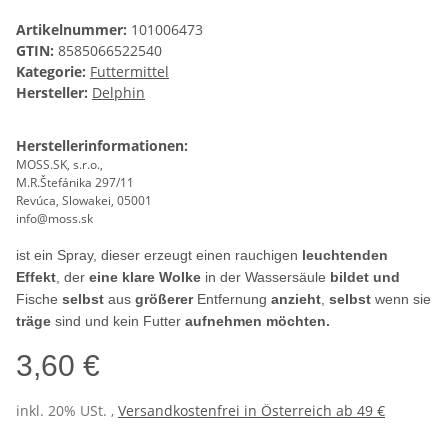
Artikelnummer:
101006473
GTIN:
8585066522540
Kategorie:
Futtermittel
Hersteller:
Delphin
Herstellerinformationen:
MOSS.SK, s.r.o.,
M.R.Štefánika 297/11
Revúca, Slowakei, 05001
info@moss.sk
ist ein Spray, dieser erzeugt einen rauchigen
leuchtenden
Effekt
, der
eine klare Wolke
in der Wassersäule
bildet und
Fische
selbst
aus
größerer
Entfernung
anzieht
,
selbst
wenn sie
träge
sind und kein Futter
aufnehmen möchten.
3,60 €
inkl. 20% USt. ,
Versandkostenfrei in Österreich ab 49 €