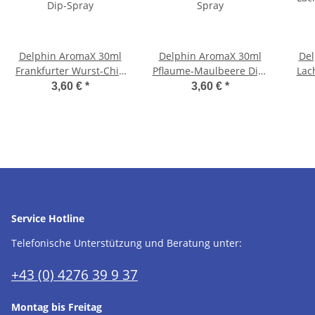
Delphin AromaX 30ml
Delphin AromaX 30ml
Del
Frankfurter Wurst-Chili
Pflaume-Maulbeere Dip-
Lac
Dip-Spray
Spray
3,60 €
*
3,60 €
*
Service Hotline
Telefonische Unterstützung und Beratung unter:
+43 (0) 4276 39 9 37
Montag bis Freitag