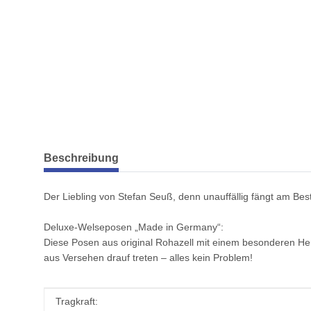
weitere Registerkarten anzeigen
Beschreibung
Der Liebling von Stefan Seuß, denn unauffällig fängt am Bes
Deluxe-Welseposen „Made in Germany“:
Diese Posen aus original Rohazell mit einem besonderen Her
aus Versehen drauf treten – alles kein Problem!
Produkteigenschaft
Wert
Tragkraft: