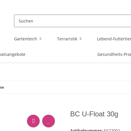
Gartenteich
Terraristik
Lebend-Futtertie
atsangebote
Gesundheits-Pro
ose
BC U-Float 30g
Artikelnummer:
5577002