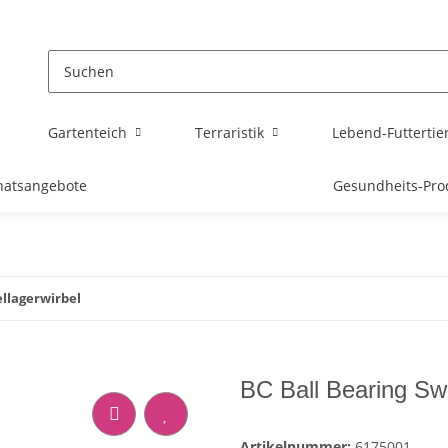
Gartenteich
Terraristik
Lebend-Futtertie
atsangebote
Gesundheits-Pro
ellagerwirbel
BC Ball Bearing Sw
Artikelnummer:
6175001