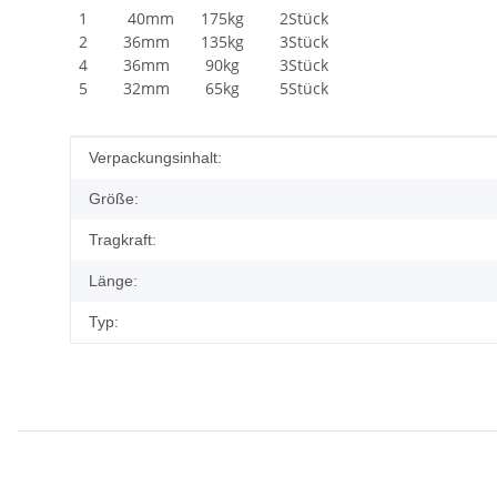
1 40mm 175kg 2Stück
2 36mm 135kg 3Stück
4 36mm 90kg 3Stück
5 32mm 65kg 5Stück
Produkteigenschaft
Wert
Verpackungsinhalt:
Größe:
Tragkraft:
Länge:
Typ: