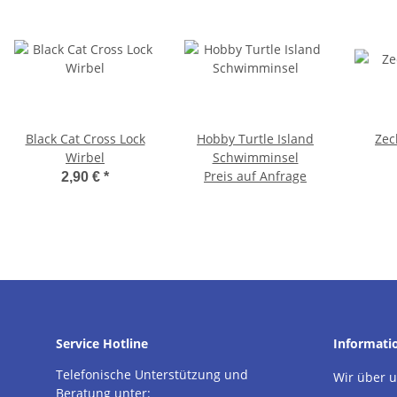
Black Cat Cross Lock
Hobby Turtle Island
Zec
Wirbel
Schwimminsel
Preis auf Anfrage
2,90 €
*
Service Hotline
Informati
Telefonische Unterstützung und
Wir über 
Beratung unter: