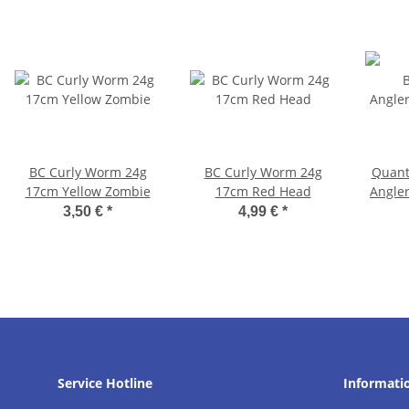
BC Curly Worm 24g
BC Curly Worm 24g
Quant
17cm Yellow Zombie
17cm Red Head
Angler
3,50 €
*
4,99 €
*
Service Hotline
Informati