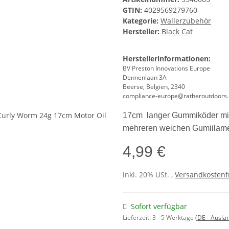
GTIN:
4029569279760
Kategorie:
Wallerzubehör
Hersteller:
Black Cat
Herstellerinformationen:
BV Preston Innovations Europe
Dennenlaan 3A
Beerse, Belgien, 2340
compliance-europe@ratheroutdoors
17cm langer Gummiköder mit 
mehreren weichen Gumiilame
4,99 €
inkl. 20% USt. ,
Versandkostenfr
Sofort verfügbar
Lieferzeit:
3 - 5 Werktage
(DE - Ausla