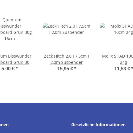
um Bisswunder
Zeck Hitch 2.0 I 7,5cm I
Molix SHAD 10
board Grün 30g
2,0m Suspender
24g
16cm
5,00 €
*
15,95 €
*
11,53 €
*
onen
Gesetzliche Informationen