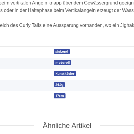
ch beim vertikalen Angeln knapp über dem Gewässergrund geeign
s oder in der Haltephase beim Vertikalangeln erzeugt der Wass
reich des Curly Tails eine Aussparung vorhanden, wo ein Jigha
sinkend
motoroil
Kunstköder
24.0g
17cm
Ähnliche Artikel