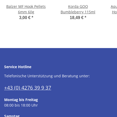
Balzer MF Hook Pellets
Korda GOO
Aqu
6mm 60g
Bumbleberry 115ml
Ho
3,00 €
*
18,49 €
*
Service Hotline
Telefonische Unterstützung und Beratung unter:
+43 (0) 4276 39 9 37
Montag bis Freitag
08:00 bis 18:00 Uhr
Samstag