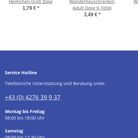
Heimchen Groß Dose
Wanderheuschrecken
W
Adult Dose 9-10Stk
1,79 €
*
3,49 €
*
Service Hotline
Telefonische Unterstützung und Beratung unter:
+43 (0) 4276 39 9 37
Montag bis Freitag
08:00 bis 18:00 Uhr
Samstag
08:00 bis 12:30 Uhr