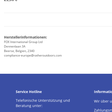
Herstellerinformationen:
FOX International Group Ltd
Dennenlaan 3A
Beerse, Belgien, 2340
compliance-europe@ratheroutdoors.com
Service Hotline
Informati
Telefonische Unterstützung und
Wir über 
Beratung unter:
Zahlungsm