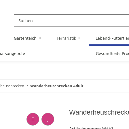
Gartenteich
Terraristik
Lebend-Futtertie
atsangebote
Gesundheits-Pro
heuschrecken
Wanderheuschrecken Adult
Wanderheuschrecke
Artikelnummer:
WAA3