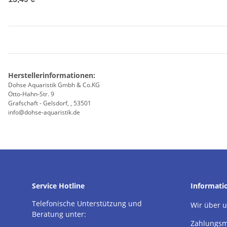
Herstellerinformationen:
Dohse Aquaristik Gmbh & Co.KG
Otto-Hahn-Str. 9
Grafschaft - Gelsdorf, , 53501
info@dohse-aquaristik.de
Service Hotline
Informati
Telefonische Unterstützung und
Wir über 
Beratung unter:
Zahlungsm