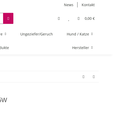
News
Kontakt
0,00 €
re
Ungeziefer/Geruch
Hund / Katze
dukte
Hersteller
 5W