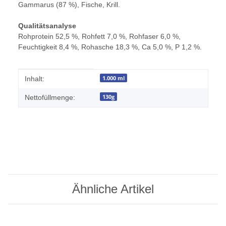
Gammarus (87 %), Fische, Krill.
Qualitätsanalyse
Rohprotein 52,5 %, Rohfett 7,0 %, Rohfaser 6,0 %,
Feuchtigkeit 8,4 %, Rohasche 18,3 %, Ca 5,0 %, P 1,2 %.
Produkteigenschaft
Wert
1.000 ml
Inhalt:
130g
Nettofüllmenge:
Ähnliche Artikel