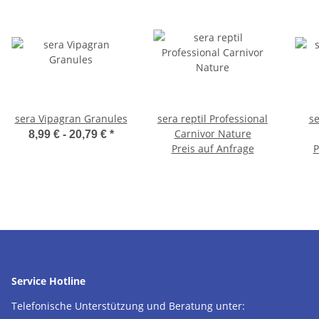
sera Vipagran Granules
sera reptil Professional
se
Carnivor Nature
8,99 € -
20,79 €
*
Preis auf Anfrage
P
Service Hotline
Telefonische Unterstützung und Beratung unter: