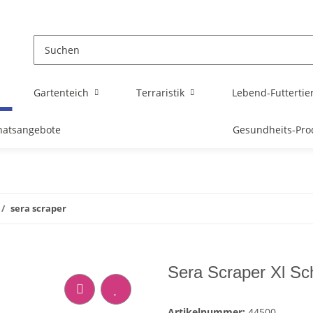
Gartenteich
Terraristik
Lebend-Futtertie
atsangebote
Gesundheits-Pro
sera scraper
Sera Scraper Xl Sc
Artikelnummer:
44500