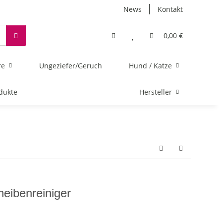
News
Kontakt
0,00 €
re
Ungeziefer/Geruch
Hund / Katze
dukte
Hersteller
heibenreiniger