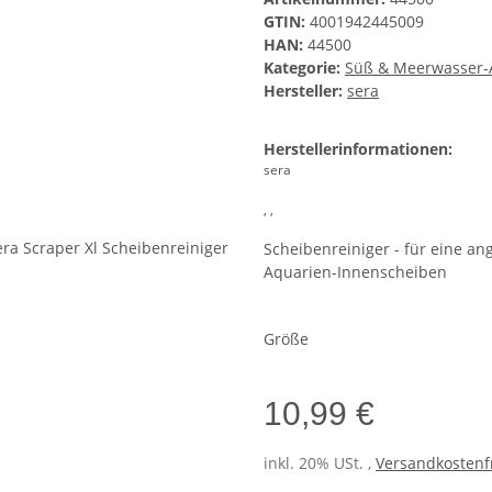
GTIN:
4001942445009
HAN:
44500
Kategorie:
Süß & Meerwasser-A
Hersteller:
sera
Herstellerinformationen:
sera
, ,
Scheibenreiniger - für eine a
Aquarien-Innenscheiben
Größe
10,99 €
inkl. 20% USt. ,
Versandkostenfr