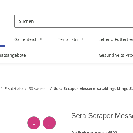
Gartenteich
Terraristik
Lebend-Futtertie
atsangebote
Gesundheits-Pro
Ersatzteile
Süßwasser
Sera Scraper Messerersatzklingeklinge Se
Sera Scraper Messe
Artikelnummer:
44502