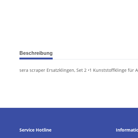
weitere Registerkarten anzeigen
Beschreibung
sera scraper Ersatzklingen, Set 2 •1 Kunststoffklinge f
Service Hotline
Informati