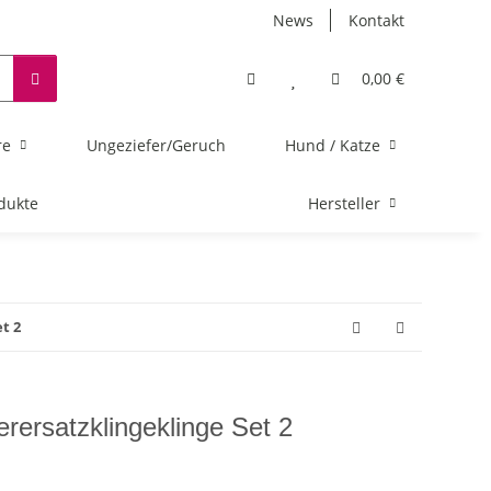
News
Kontakt
0,00 €
re
Ungeziefer/Geruch
Hund / Katze
dukte
Hersteller
t 2
rersatzklingeklinge Set 2