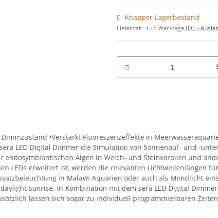
Knapper Lagerbestand
Lieferzeit:
3 - 5 Werktage
(DE - Ausla
vom Dimmzustand •Verstärkt Fluoreszenzeffekte in Meerwasseraquarie
 sera LED Digital Dimmer die Simulation von Sonnenauf- und -unt
g der endosymbiontischen Algen in Weich- und Steinkorallen und an
 LEDs erweitert ist, werden die relevanten Lichtwellenlängen für
usatzbeleuchtung in Malawi Aquarien oder auch als Mondlicht ein
 daylight sunrise. In Kombination mit dem sera LED Digital Dimme
. Zusätzlich lassen sich sogar zu individuell programmierbaren Z