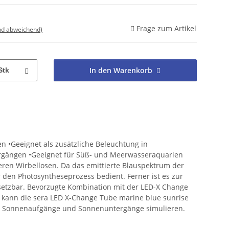
Frage zum Artikel
nd abweichend)
In den Warenkorb
Stk
n •Geeignet als zusätzliche Beleuchtung in
ergängen •Geeignet für Süß- und Meerwasseraquarien
deren Wirbellosen. Da das emittierte Blauspektrum der
 den Photosyntheseprozess bedient. Ferner ist es zur
setzbar. Bevorzugte Kombination mit der LED-X Change
r kann die sera LED X-Change Tube marine blue sunrise
eiten Sonnenaufgänge und Sonnenuntergänge simulieren.