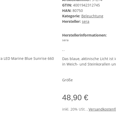
GTIN:
4001942312745
HAN:
80750
Kategorie:
Beleuchtung
Hersteller:
sera
Herstellerinformationen:
sera
, ,
Das blaue, aktinische Licht is
in Weich- und Steinkorallen u
Größe
48,90 €
inkl. 20% USt. ,
Versandkostenfr