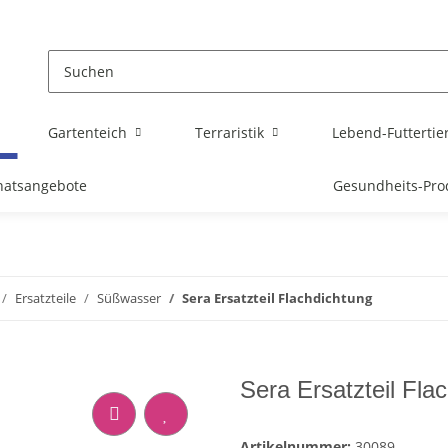
Gartenteich
Terraristik
Lebend-Futtertie
atsangebote
Gesundheits-Pro
Ersatzteile
Süßwasser
Sera Ersatzteil Flachdichtung
Sera Ersatzteil Fla
Artikelnummer:
30089