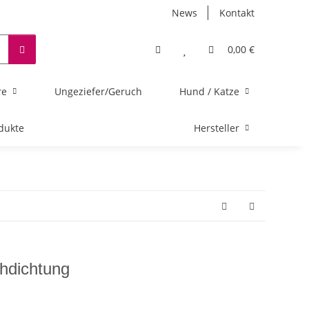
News
Kontakt
0,00 €
re
Ungeziefer/Geruch
Hund / Katze
dukte
Hersteller
chdichtung