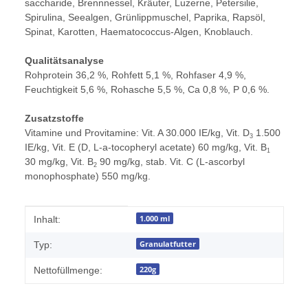
saccharide, Brenn­nessel, Kräuter, Luzerne, Petersilie,
Spirulina, Seealgen, Grün­lipp­muschel, Paprika, Rapsöl,
Spinat, Karotten, Haematococcus-Algen, Knoblauch.
Qualitätsanalyse
Rohprotein 36,2 %, Rohfett 5,1 %, Rohfaser 4,9 %,
Feuchtigkeit 5,6 %, Rohasche 5,5 %, Ca 0,8 %, P 0,6 %.
Zusatzstoffe
Vitamine und Provitamine:
Vit. A 30.000 IE/kg, Vit. D
1.500
3
IE/kg, Vit. E (D, L-
a
-tocopheryl acetate) 60 mg/kg, Vit. B
1
30 mg/kg, Vit. B
90 mg/kg, stab. Vit. C (L-ascorbyl
2
monophosphate) 550 mg/kg.
Produkteigenschaft
Wert
1.000 ml
Inhalt:
Granulatfutter
Typ:
220g
Nettofüllmenge: